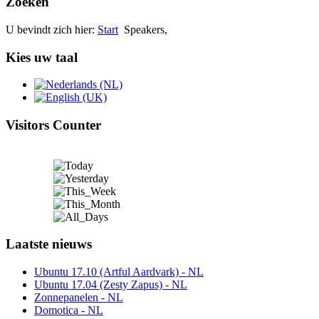
Zoeken
U bevindt zich hier:
Start
Speakers,
Kies uw taal
Visitors Counter
Laatste nieuws
Ubuntu 17.10 (Artful Aardvark) - NL
Ubuntu 17.04 (Zesty Zapus) - NL
Zonnepanelen - NL
Domotica - NL